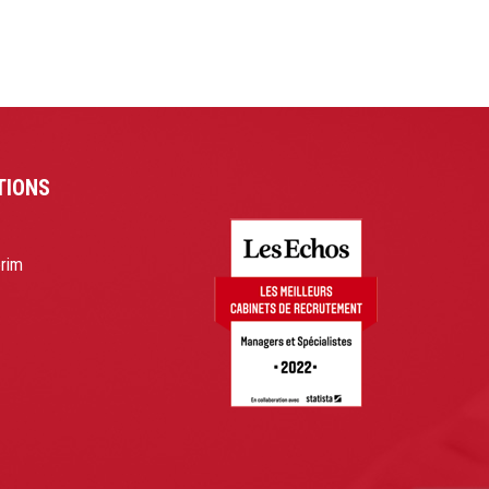
TIONS
érim