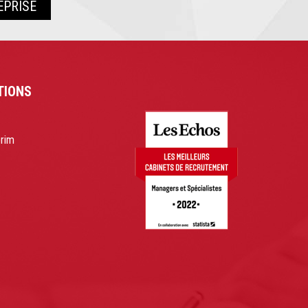
EPRISE
TIONS
érim