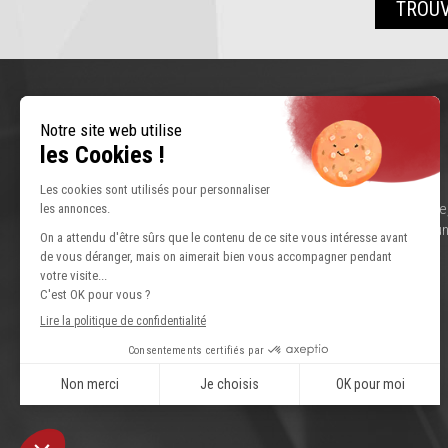
TROUV
Depuis 1996, Jubil Intérim, la ressource humaine régionale
la France pour répondre à la demande de l’emploi avec un
de formation, prévention et sécurité.
CANDIDATS
EMPLOYEURS